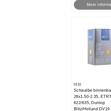
Meer informa
0132
Schwalbe binnenba
28x1.50-2.35, ETR
622/635, Dunlop
Blitz/Holland DV1