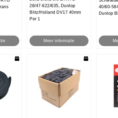
ETRTO
Schwalb
28/47-622/635, Dunlop
Frans
40/60-584
Blitz/Holland DV17 40mm
Dunlop B
Per 1
tie
Me
Meer informatie