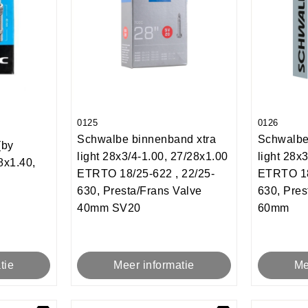
0125
0126
Schwalbe binnenband xtra
Schwalbe
(by
light 28x3/4-1.00, 27/28x1.00
light 28x
8x1.40,
ETRTO 18/25-622 , 22/25-
ETRTO 18
630, Presta/Frans Valve
630, Pres
40mm SV20
60mm
tie
Meer informatie
Me