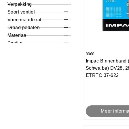
Verpakking
Alles
Werkplaatsverpakking
Winkelverpakking
Soort ventiel
Alles
Blitz/hollands
Schrader/auto
Sclaverand/Frans
Vorm mand/krat
Alles
Ovaal
Draad pedalen
Alles
1/2"
Materiaal
Alles
Staal
Positie
Alles
Achter
0060
Impac Binnenband 
Schwalbe) DV28, 2
ETRTO 37-622
Meer informa