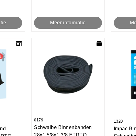
tie
Meer informatie
Me
0179
1320
Schwalbe Binnenbanden
and
Impac Bi
28x1 5/8x1 3/8 ETRTO