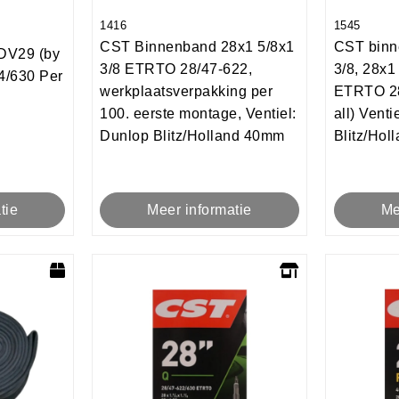
1416
1545
CST Binnenband 28x1 5/8x1
CST binn
DV29 (by
3/8 ETRTO 28/47-622,
3/8, 28x1
4/630 Per
werkplaatsverpakking per
ETRTO 28/
100. eerste montage, Ventiel:
all) Venti
Dunlop Blitz/Holland 40mm
Blitz/Ho
tie
Meer informatie
Me