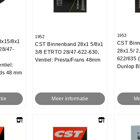
1953
1952
8x15/8x1
CST Binn
CST Binnenband 28x1 5/8x1
28/47-
28x1.5/ 
3/8 ETRTO 28/47-622-630,
s
622/635 (f
Ventiel: Presta/Frans 48mm
ntiel:
Dunlop B
nds 48 mm
Me
Meer informatie
tie