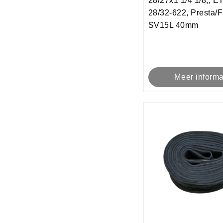
28/27x1 1/4 1/8,, 
28/32-622, Presta/
SV15L 40mm
Meer informa