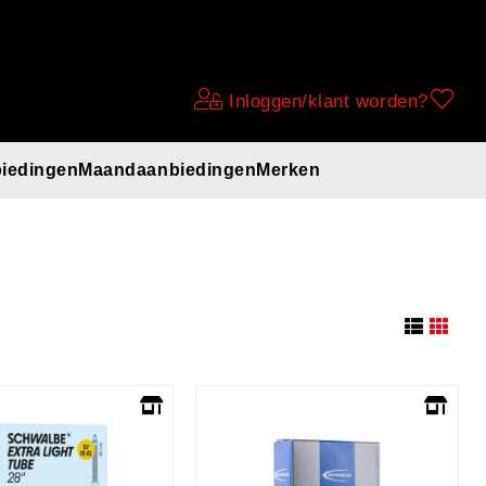
Inloggen/klant worden?
iedingen
Maandaanbiedingen
Merken