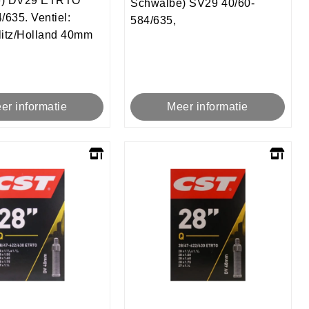
e) DV29 ETRTO
Schwalbe) SV29 40/60-
/635. Ventiel:
584/635,
litz/Holland 40mm
er informatie
Meer informatie