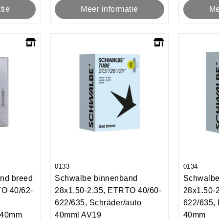
Meer informatie
Me
tie
0133
0134
nd breed
Schwalbe binnenband
Schwalbe
TO 40/62-
28x1.50-2.35, ETRTO 40/60-
28x1.50-
622/635, Schräder/auto
622/635,
9 40mm
40mml AV19
40mm