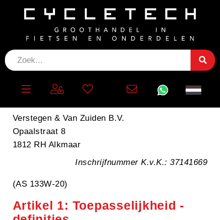
Bekijk hier onze
privacyverklaring
Download onze
algemene voorwaarden
Algemene voorwaarden van:
Verstegen & Van Zuiden B.V.
Opaalstraat 8
1812 RH Alkmaar
Inschrijfnummer K.v.K.: 37141669
(AS 133W-20)
Artikel 1: Toepasselijkheid -
definities