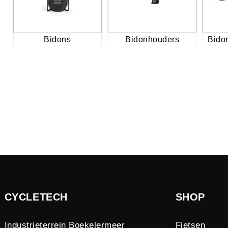
Bidons
Bidonhouders
Bido
CYCLETECH
SHOP
Industrieterrein Boekelermeer
Fietsen