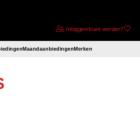
Inloggen/klant worden?
iedingen
Maandaanbiedingen
Merken
S