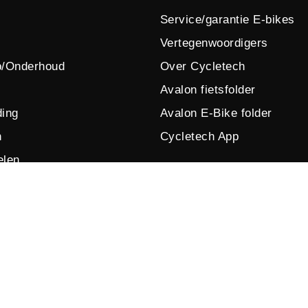
Service/garantie E-bikes
Vertegenwoordigers
p/Onderhoud
Over Cycletech
Avalon fietsfolder
ing
Avalon E-Bike folder
n
Cycletech App
elen
© 2026 by Cycletech. Powered and secured by
IB-Vision
.