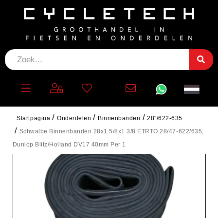
Startpagina
Onderdelen
Binnenbanden
28"/622-635
Schwalbe Binnenbanden 28x1 5/8x1 3/8 ETRTO 28/47-622/635,
Dunlop Blitz/Holland DV17 40mm Per 1