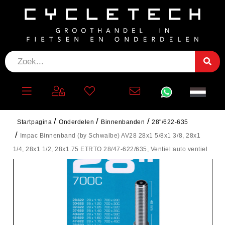
Startpagina
Onderdelen
Binnenbanden
28"/622-635
Impac Binnenband (by Schwalbe) AV28 28x1 5/8x1 3/8, 28x1
1/4, 28x1 1/2, 28x1.75 ETRTO 28/47-622/635, Ventiel:auto ventiel