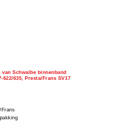
n van Schwalbe binnenband
7-622/635, Presta/Frans SV17
/Frans
pakking