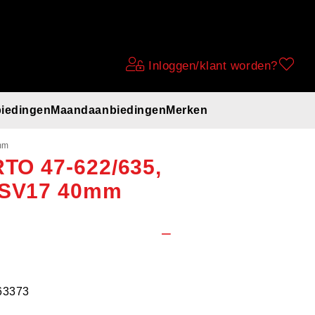
Inloggen/klant worden?
iedingen
Maandaanbiedingen
Merken
nenband 28x1
mm
RTO 47-622/635,
s SV17 40mm
63373