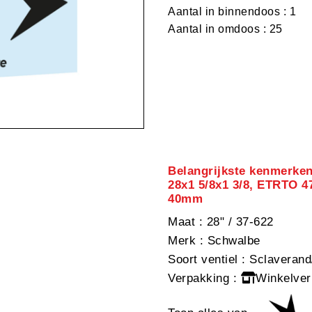
Aantal in binnendoos : 1
Aantal in omdoos : 25
Belangrijkste kenmerke
28x1 5/8x1 3/8, ETRTO 4
40mm
Maat
: 28" / 37-622
Merk
: Schwalbe
Soort ventiel
: Sclaverand
Verpakking
:
Winkelver