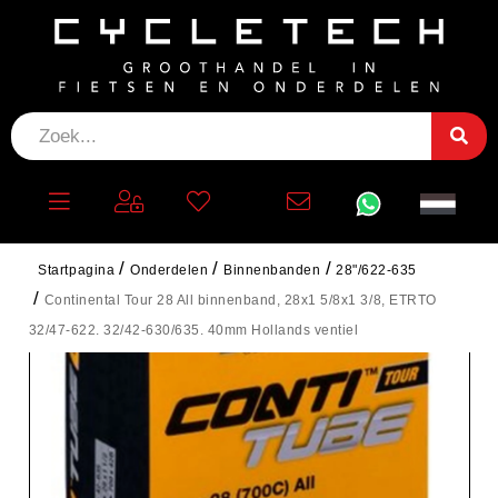
Startpagina
Onderdelen
Binnenbanden
28"/622-635
Continental Tour 28 All binnenband, 28x1 5/8x1 3/8, ETRTO
32/47-622. 32/42-630/635. 40mm Hollands ventiel