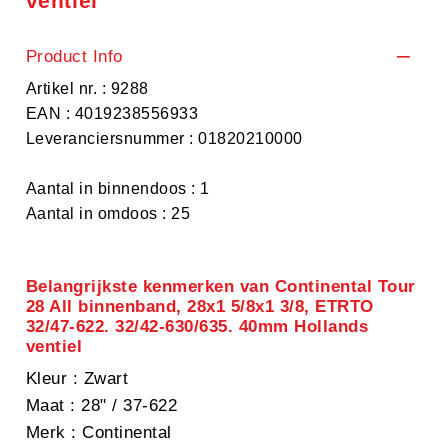
ventiel
Product Info
Artikel nr. : 9288
EAN : 4019238556933
Leveranciersnummer : 01820210000
Aantal in binnendoos : 1
Aantal in omdoos : 25
Belangrijkste kenmerken van Continental Tour
28 All binnenband, 28x1 5/8x1 3/8, ETRTO
32/47-622. 32/42-630/635. 40mm Hollands
ventiel
Kleur
: Zwart
Maat
: 28" / 37-622
Merk
: Continental