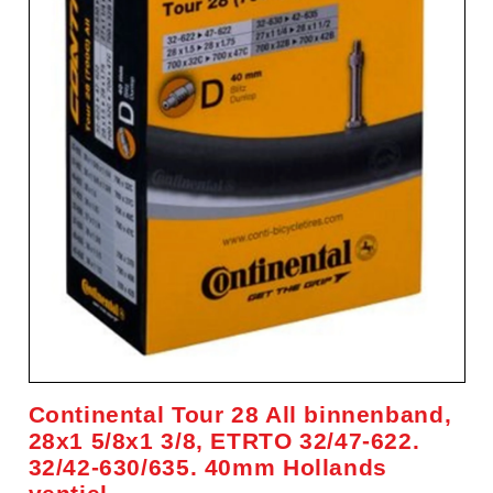
Continental Tour 28 All binnenband,
28x1 5/8x1 3/8, ETRTO 32/47-622.
32/42-630/635. 40mm Hollands