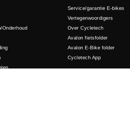
Service/garantie E-bikes
Vertegenwoordigers
p/Onderhoud
Over Cycletech
Avalon fietsfolder
ing
Avalon E-Bike folder
n
Cycletech App
elen
© 2026 by Cycletech. Powered and secured by
IB-Vision
.