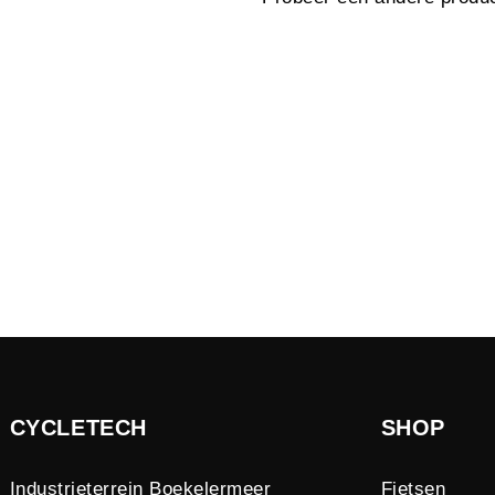
CYCLETECH
SHOP
Industrieterrein Boekelermeer
Fietsen