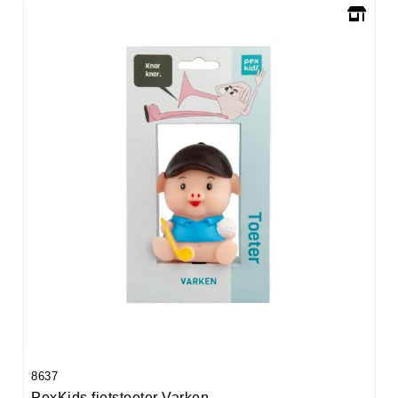
8637
PexKids fietstoeter Varken