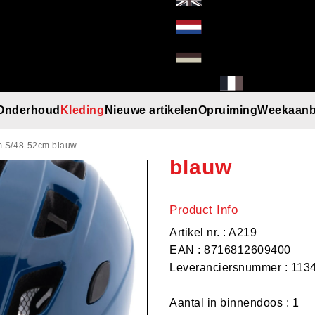
Onderhoud
Kleding
Nieuwe artikelen
Opruiming
Weekaanb
PexKids helm
l
Handschoenen
Helmen
Mutsen
Paraplu
Regenkleding
T-Shirt/Truien/Bodywarmers
Zonnebrillen
m S/48-52cm blauw
blauw
Product Info
Artikel nr. : A219
EAN : 8716812609400
Leveranciersnummer : 113
Aantal in binnendoos : 1