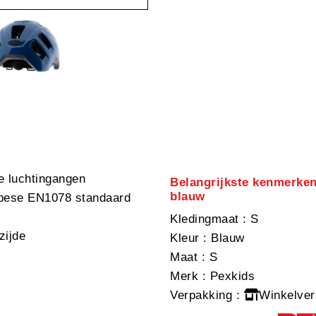
e luchtingangen
Belangrijkste kenmerke
blauw
opese EN1078 standaard
Kledingmaat
: S
zijde
Kleur
: Blauw
Maat
: S
Merk
: Pexkids
Verpakking
:
Winkelver