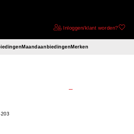
Inloggen/klant worden?
iedingen
Maandaanbiedingen
Merken
 S/48-52cm
4203