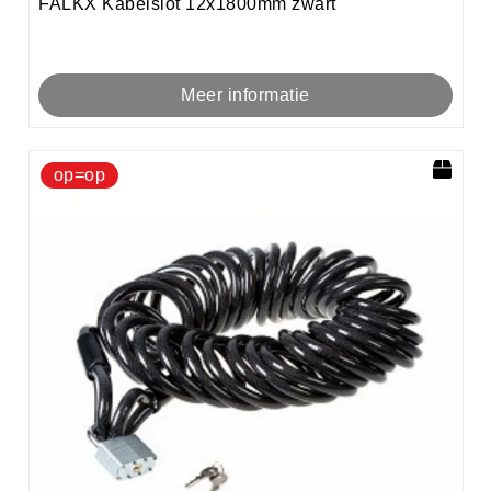
FALKX Kabelslot 12x1800mm zwart
Meer informatie
op=op