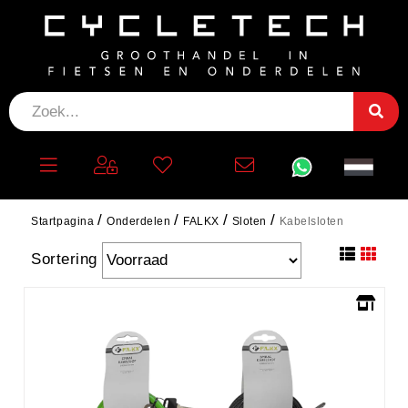
KABELSLOTEN
Filteren
Startpagina
Onderdelen
FALKX
Sloten
Kabelsloten
Sortering