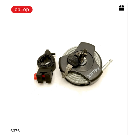
op=op
6376