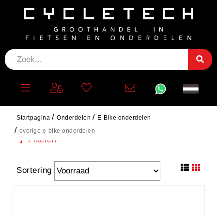
OVERIGE E-BIKE
ONDERDELEN
Startpagina
Onderdelen
E-Bike onderdelen
overige e-bike onderdelen
Filteren
Sortering