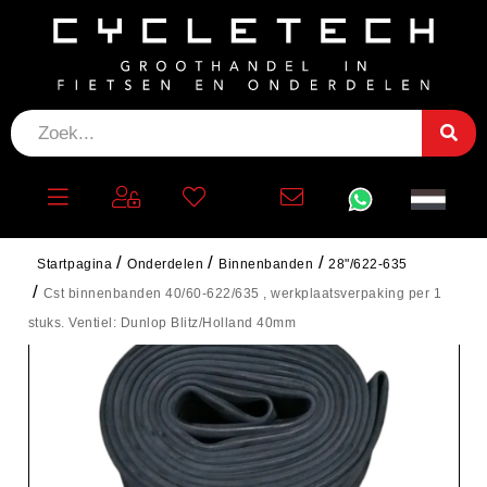
Startpagina
Onderdelen
Binnenbanden
28"/622-635
Cst binnenbanden 40/60-622/635 , werkplaatsverpaking per 1
stuks. Ventiel: Dunlop Blitz/Holland 40mm