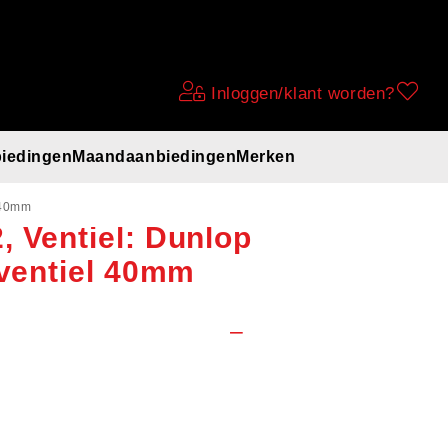
Inloggen/klant worden?
iedingen
Maandaanbiedingen
Merken
nband 28x1.75
 40mm
 Ventiel: Dunlop
 ventiel 40mm