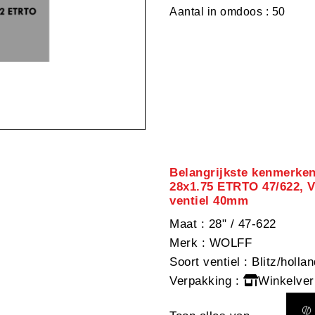
Aantal in omdoos : 50
Belangrijkste kenmerk
28x1.75 ETRTO 47/622, V
ventiel 40mm
Maat
: 28" / 47-622
Merk
: WOLFF
Soort ventiel
: Blitz/holla
Verpakking
:
Winkelver