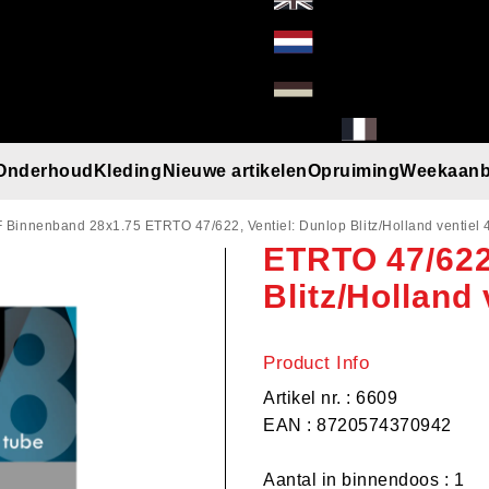
Onderhoud
Kleding
Nieuwe artikelen
Opruiming
Weekaanb
WOLFF Binne
l
Handschoenen
Helmen
Mutsen
Paraplu
Regenkleding
T-Shirt/Truien/Bodywarmers
Zonnebrillen
Binnenband 28x1.75 ETRTO 47/622, Ventiel: Dunlop Blitz/Holland ventiel
ETRTO 47/622,
Blitz/Holland
Product Info
Artikel nr. : 6609
EAN : 8720574370942
Aantal in binnendoos : 1