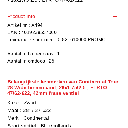
• 28x1.75/2.5 , ETRTO 47/62-622
Product Info
Artikel nr. : A494
EAN : 4019238557060
Leveranciersnummer : 01821610000 PROMO
Aantal in binnendoos : 1
Aantal in omdoos : 25
Belangrijkste kenmerken van Continental Tour
28 Wide binnenband, 28x1.75/2.5 , ETRTO
47/62-622, 42mm frans ventiel
Kleur
: Zwart
Maat
: 28" / 37-622
Merk
: Continental
Soort ventiel
: Blitz/hollands