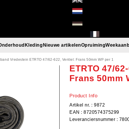
Onderhoud
Kleding
Nieuwe artikelen
Opruiming
Weekaanb
Binnenband V
l
Handschoenen
Helmen
Mutsen
Paraplu
Regenkleding
T-Shirt/Truien/Bodywarmers
Zonnebrillen
band Vredestein ETRTO 47/62-622, Ventiel: Frans 50mm WP per 1
ETRTO 47/62-6
Frans 50mm 
Product Info
Artikel nr. : 9872
EAN : 8720574375299
Leveranciersnummer : 780