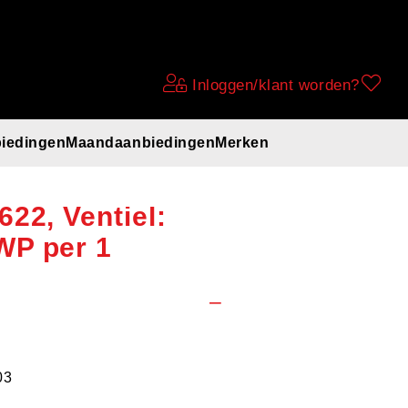
Inloggen/klant worden?
iedingen
Maandaanbiedingen
Merken
redestein
22, Ventiel:
WP per 1
03