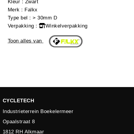
Kleur
: Zwart
Merk
: Falkx
Type bel
: > 30mm D
Verpakking
:
Winkelverpakking
Toon alles van
CYCLETECH
Industrieterrein Boekelermeer
Opaalstraat 8
1812 RH Alkmaar