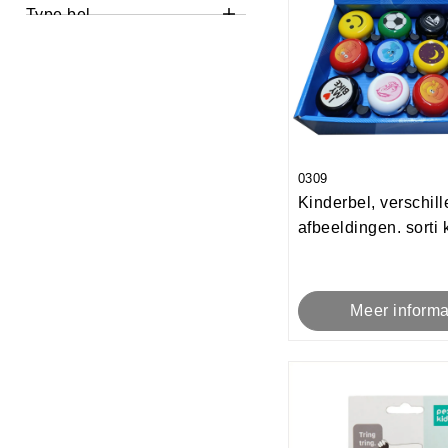
Type bel
Alles
< 30mm D
> 30mm D
0309
Kinderbel, verschil
afbeeldingen. sorti 
Meer informa