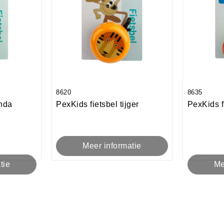
8620
8635
anda
PexKids fietsbel tijger
PexKids f
Meer informatie
tie
Me