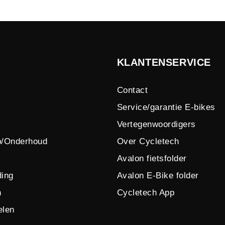
KLANTENSERVICE
Contact
Service/garantie E-bikes
Vertegenwoordigers
p/Onderhoud
Over Cycletech
Avalon fietsfolder
ing
Avalon E-Bike folder
n
Cycletech App
elen