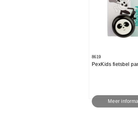
8619
PexKids fietsbel p
Meer informa