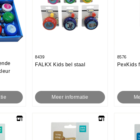
8439
8576
lende
FALKX Kids bel staal
PexKids f
kleur
Meer informatie
Me
tie