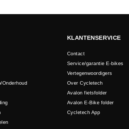
KLANTENSERVICE
Contact
Service/garantie E-bikes
Vertegenwoordigers
p/Onderhoud
Over Cycletech
Avalon fietsfolder
ing
Avalon E-Bike folder
n
Cycletech App
elen