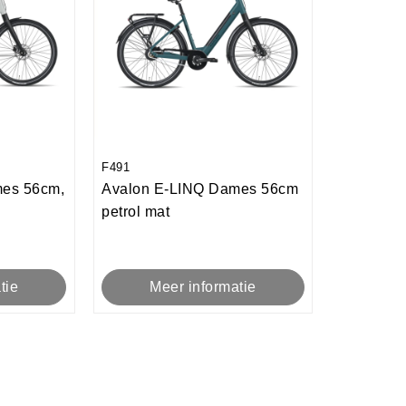
F491
mes 56cm,
Avalon E-LINQ Dames 56cm
petrol mat
tie
Meer informatie