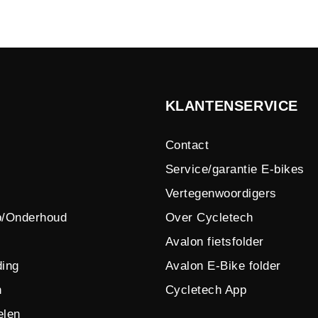
KLANTENSERVICE
Contact
Service/garantie E-bikes
Vertegenwoordigers
p/Onderhoud
Over Cycletech
Avalon fietsfolder
ing
Avalon E-Bike folder
n
Cycletech App
elen