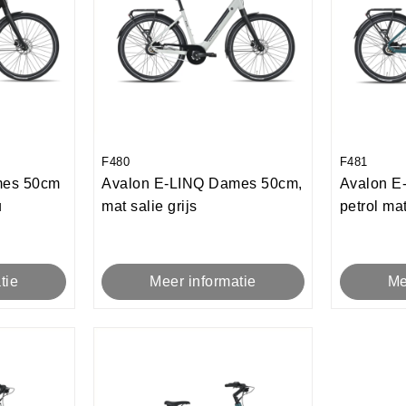
F480
F481
mes 50cm
Avalon E-LINQ Dames 50cm,
Avalon E
u
mat salie grijs
petrol ma
tie
Meer informatie
Me