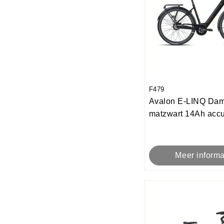
F479
Avalon E-LINQ Da
matzwart 14Ah acc
Meer informa