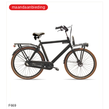
maandaanbieding
F669