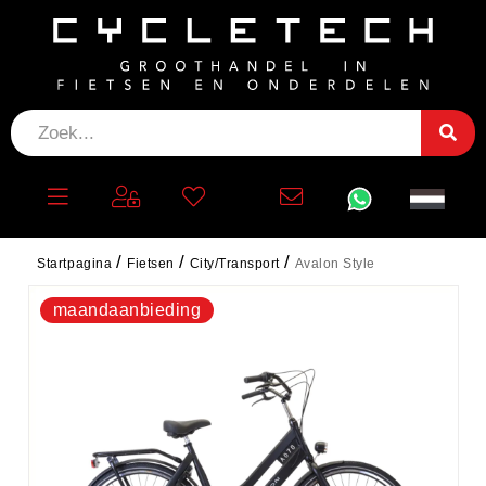
AVALON STYLE
Sortering
Startpagina
Fietsen
City/Transport
Avalon Style
maandaanbieding