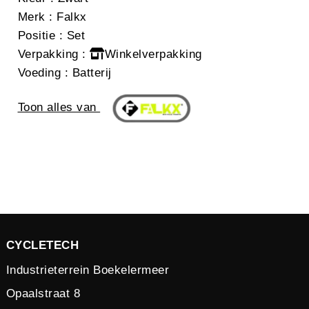
Merk
: Falkx
Positie
: Set
Verpakking
:
Winkelverpakking
Voeding
: Batterij
Toon alles van
CYCLETECH
Industrieterrein Boekelermeer
Opaalstraat 8