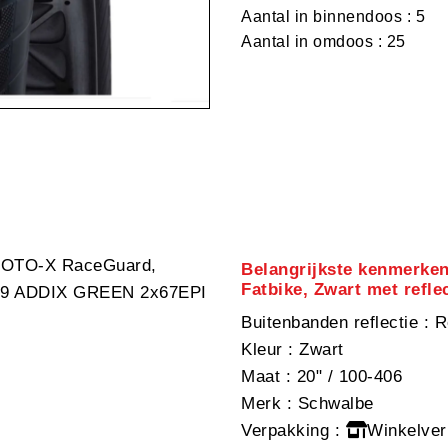
Aantal in binnendoos : 5
Aantal in omdoos : 25
TO-X RaceGuard,
Belangrijkste kenmerke
Fatbike, Zwart met refle
39 ADDIX GREEN 2x67EPI
Buitenbanden reflectie
: R
Kleur
: Zwart
Maat
: 20" / 100-406
Merk
: Schwalbe
Verpakking
:
Winkelver