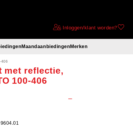
Inloggen/klant worden?
iedingen
Maandaanbiedingen
Merken
er Moto-X
0-406
 met reflectie,
TO 100-406
59604.01