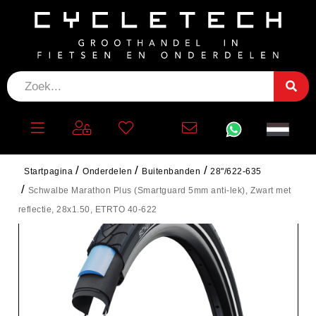
Startpagina
Onderdelen
Buitenbanden
28"/622-635
Schwalbe Marathon Plus (Smartguard 5mm anti-lek), Zwart met
reflectie, 28x1.50, ETRTO 40-622