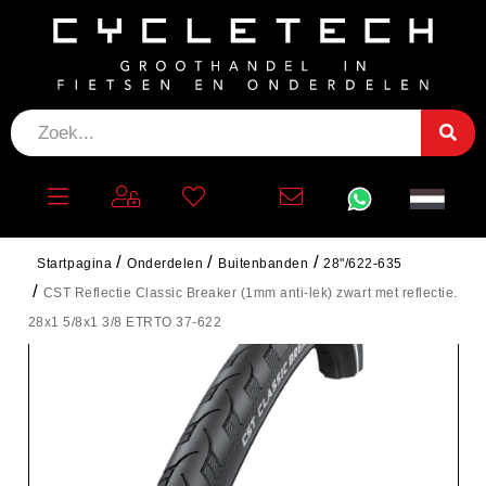
Startpagina
Onderdelen
Buitenbanden
28"/622-635
CST Reflectie Classic Breaker (1mm anti-lek) zwart met reflectie.
28x1 5/8x1 3/8 ETRTO 37-622