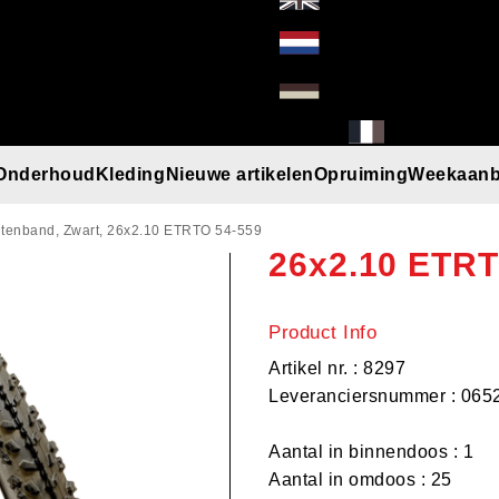
Onderhoud
Kleding
Nieuwe artikelen
Opruiming
Weekaanb
Deli buitenba
l
Handschoenen
Helmen
Mutsen
Paraplu
Regenkleding
T-Shirt/Truien/Bodywarmers
Zonnebrillen
itenband, Zwart, 26x2.10 ETRTO 54-559
26x2.10 ETRT
Product Info
Artikel nr. : 8297
Leveranciersnummer : 065
Aantal in binnendoos : 1
Aantal in omdoos : 25