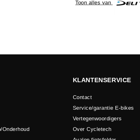
Toon alles van
KLANTENSERVICE
Contact
Service/garantie E-bikes
Vertegenwoordigers
p/Onderhoud
Over Cycletech
Avalon fietsfolder