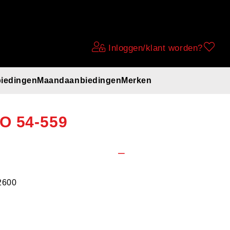
Inloggen/klant worden?
iedingen
Maandaanbiedingen
Merken
nd, Zwart,
O 54-559
2600