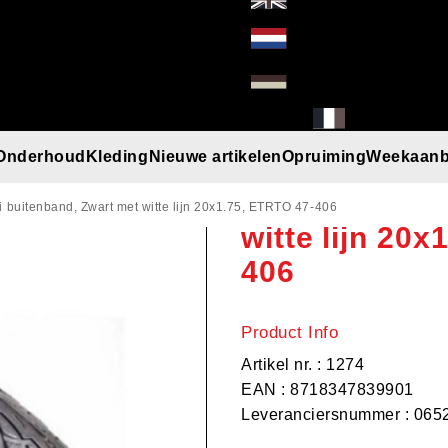
Onderhoud
Kleding
Nieuwe artikelen
Opruiming
Weekaanb
Deli buitenba
l
Handschoenen
Helmen
Mutsen
Paraplu
Regenkleding
T-Shirt/Truien/Bodywarmers
Zonnebrillen
i buitenband, Zwart met witte lijn 20x1.75, ETRTO 47-406
witte lijn 20
406
Product Info
Artikel nr. : 1274
EAN : 8718347839901
Leveranciersnummer : 065