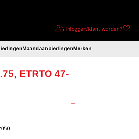
Inloggen/klant worden?
iedingen
Maandaanbiedingen
Merken
nd, Zwart met
x1.75, ETRTO 47-
2050