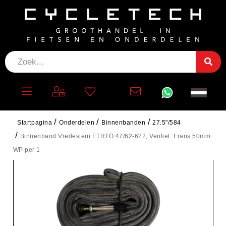
Startpagina
Onderdelen
Binnenbanden
27.5"/584
Binnenband Vredestein ETRTO 47/62-622, Ventiel: Frans 50mm
WP per 1