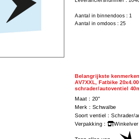
Leveranciersnummer : 104
Aantal in binnendoos : 1
Aantal in omdoos : 25
Belangrijkste kenmerke
AV7XXL, Fatbike 20x4.00
schrader/autoventiel 4
Maat
: 20"
Merk
: Schwalbe
Soort ventiel
: Schrader/a
Verpakking
:
Winkelver