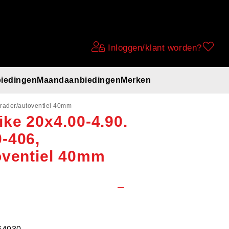
Inloggen/klant worden?
iedingen
Maandaanbiedingen
Merken
nnenband
rader/autoventiel 40mm
ke 20x4.00-4.90.
-406,
oventiel 40mm