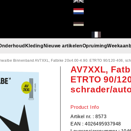
Onderhoud
Kleding
Nieuwe artikelen
Opruiming
Weekaanb
Schwalbe Bi
l
Handschoenen
Helmen
Mutsen
Paraplu
Regenkleding
T-Shirt/Truien/Bodywarmers
Zonnebrillen
hwalbe Binnenband AV7XXL, Fatbike 20x4.00-4.90. ETRTO 90/120-406, sch
AV7XXL, Fatbi
ETRTO 90/120
schrader/aut
Product Info
Artikel nr. : 8573
EAN : 4026495937948