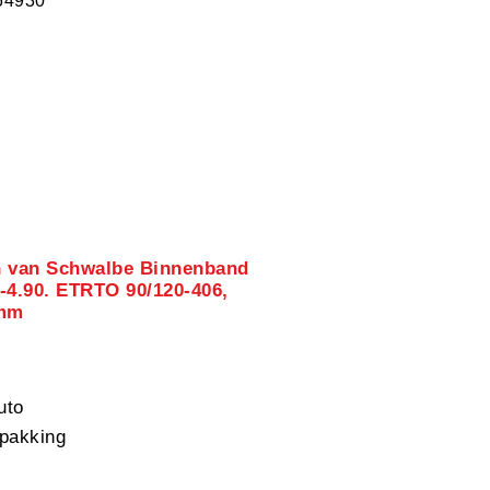
64930
n van Schwalbe Binnenband
-4.90. ETRTO 90/120-406,
0mm
uto
pakking