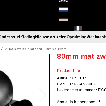
Onderhoud
Kleding
Nieuwe artikelen
Opruiming
Weekaanb
FALKX Retro 
l
Handschoenen
Helmen
Mutsen
Paraplu
Regenkleding
T-Shirt/Truien/Bodywarmers
Zonnebrillen
m
FALKX Retro bel ding-dong 80mm mat zwart
80mm mat zw
Product Info
Artikel nr. : 3107
EAN : 8718347830021
Leveranciersnummer : FY-
Aantal in binnendoos : 6