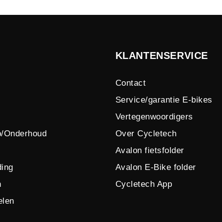
KLANTENSERVICE
Contact
Service/garantie E-bikes
Vertegenwoordigers
p/Onderhoud
Over Cycletech
Avalon fietsfolder
ing
Avalon E-Bike folder
n
Cycletech App
elen