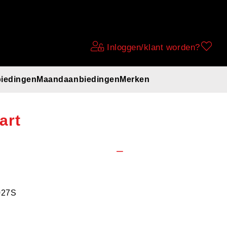
Inloggen/klant worden?
iedingen
Maandaanbiedingen
Merken
bel ding-dong
art
027S