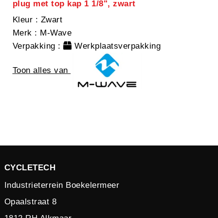
plug met top kap 1 1/8", zwart
Kleur
: Zwart
Merk
: M-Wave
Verpakking
:
Werkplaatsverpakking
Toon alles van
CYCLETECH
Industrieterrein Boekelermeer
Opaalstraat 8