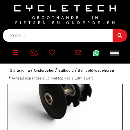
Startpagina
Onderdelen
Balhoofd
Balhoofd toebehoren
A-head expander plug met top kap 1 1/8", zwart