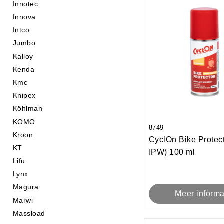
Innotec
Innova
Intco
Jumbo
Kalloy
Kenda
Kmc
Knipex
Köhlman
KOMO
8749
Kroon
CyclOn Bike Protect
KT
IPW) 100 ml
Lifu
Lynx
Magura
Meer informa
Marwi
Massload