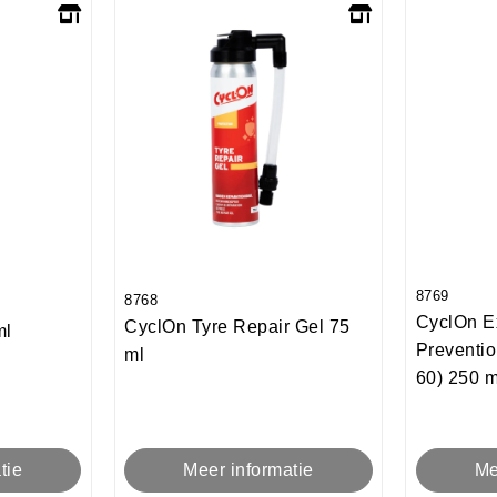
8769
8768
CyclOn E
CyclOn Tyre Repair Gel 75
ml
Preventio
ml
60) 250 m
Meer informatie
tie
Me