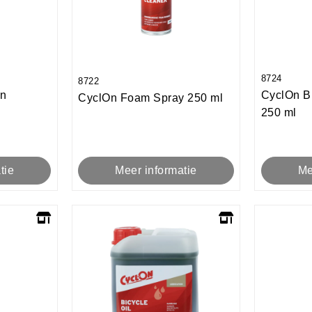
8724
8722
in
CyclOn B
CyclOn Foam Spray 250 ml
250 ml
Meer informatie
tie
Me