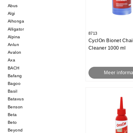
Abus
Algi
Alhonga
Alligator
8713
Alpina
CyclOn Bionet Cha
Anlun
Cleaner 1000 ml
Avalon
Axa
BACH
Meer informa
Bafang
Bagoo
Basil
Batavus
Benson
Beta
Beto
Beyond