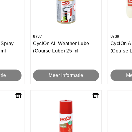
8737
8739
 Spray
CyclOn All Weather Lube
CyclOn A
 ml
(Course Lube) 25 ml
(Course L
tie
Meer informatie
Me