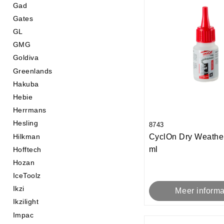
Gad
Gates
GL
GMG
Goldiva
Greenlands
Hakuba
Hebie
Herrmans
Hesling
8743
Hilkman
CyclOn Dry Weathe
ml
Hofftech
Hozan
IceToolz
Ikzi
Meer informa
Ikzilight
Impac