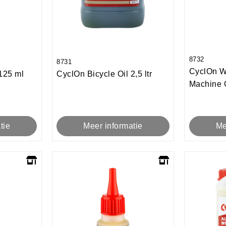
8732
8731
CyclOn Wh
125 ml
CyclOn Bicycle Oil 2,5 ltr
Machine O
tie
Meer informatie
Me