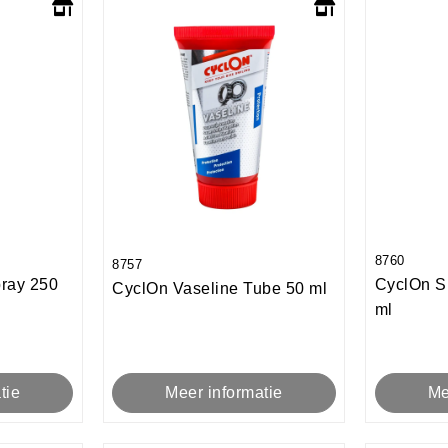
8760
8757
ray 250
CyclOn S
CyclOn Vaseline Tube 50 ml
ml
Meer informatie
tie
Me