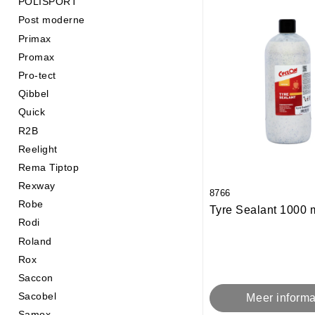
POLISPORT
Post moderne
Primax
Promax
Pro-tect
Qibbel
Quick
R2B
Reelight
Rema Tiptop
Rexway
8766
Robe
Tyre Sealant 1000 
Rodi
Roland
Rox
Saccon
Sacobel
Meer informa
Samox