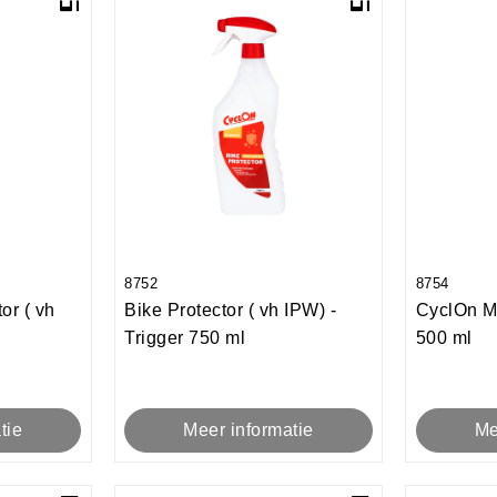
8752
8754
or ( vh
Bike Protector ( vh IPW) -
CyclOn Ma
Trigger 750 ml
500 ml
tie
Meer informatie
Me