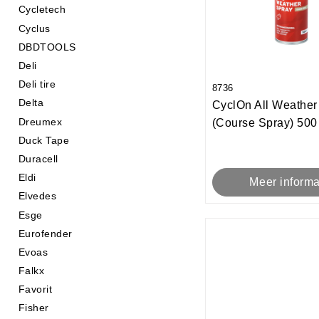
Cycletech
Cyclus
DBDTOOLS
Deli
Deli tire
8736
Delta
CyclOn All Weather
Dreumex
(Course Spray) 500
Duck Tape
Duracell
Eldi
Meer informa
Elvedes
Esge
Eurofender
Evoas
Falkx
Favorit
Fisher