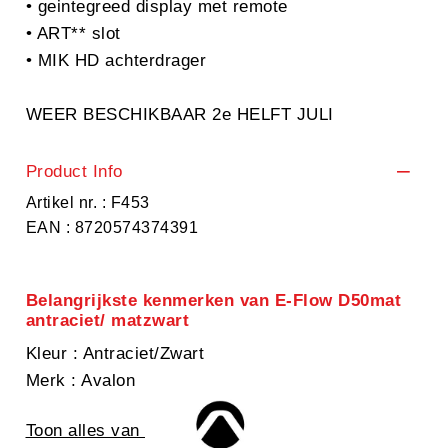
• geintegreed display met remote
• ART** slot
• MIK HD achterdrager
WEER BESCHIKBAAR 2e HELFT JULI
Product Info
Artikel nr. : F453
EAN : 8720574374391
Belangrijkste kenmerken van E-Flow D50mat
antraciet/ matzwart
Kleur
: Antraciet/Zwart
Merk
: Avalon
Toon alles van