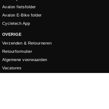
Avalon fietsfolder
Avalon E-Bike folder
Cycletech App
OVERIGE
Verzenden & Retourneren
Retourformulier
Algemene voorwaarden
Vacatures
Privacy verklaring
Cookies
© 2026 by Cycletech. Powered and secured by
IB-Vision
.