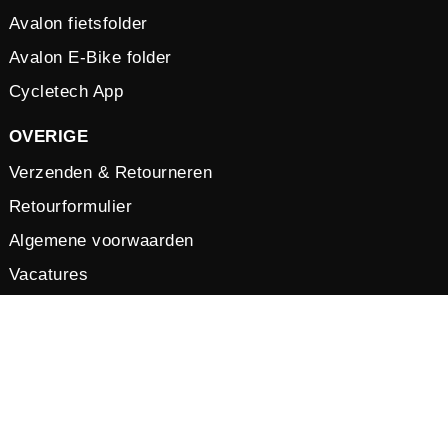
Avalon fietsfolder
Avalon E-Bike folder
Cycletech App
OVERIGE
Verzenden & Retourneren
Retourformulier
Algemene voorwaarden
Vacatures
Privacy verklaring
Cookies
© 2026 by Cycletech. Powered and secured by
IB-Vision
.