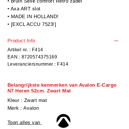
• bruin Selle comfort Retro zadel
• Axa ART slot
• MADE IN HOLLAND!
• [EXCL ACCU 7523!]
Product Info
Artikel nr. : F414
EAN : 8720574375169
Leveranciersnummer : F414
Belangrijkste kenmerken van Avalon E-Cargo
N7 Heren 52cm. Zwart Mat
Kleur
: Zwart mat
Merk
: Avalon
Toon alles van