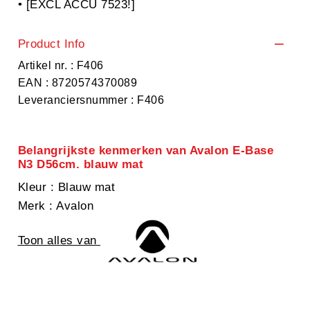
• [EXCL ACCU 7523!]
Product Info
Artikel nr. : F406
EAN : 8720574370089
Leveranciersnummer : F406
Belangrijkste kenmerken van Avalon E-Base
N3 D56cm. blauw mat
Kleur
: Blauw mat
Merk
: Avalon
Toon alles van