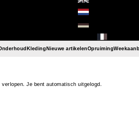
Onderhoud
Kleding
Nieuwe artikelen
Opruiming
Weekaanb
l
Handschoenen
Helmen
Mutsen
Paraplu
Regenkleding
T-Shirt/Truien/Bodywarmers
Zonnebrillen
e verlopen. Je bent automatisch uitgelogd.