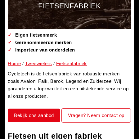
FIETSENFABRIEK
✓
Eigen fietsenmerk
✓
Gerenommeerde merken
✓
Importeur van onderdelen
Home
Tweewielers
Fietsenfabriek
Cycletech is dé fietsenfabriek van robuuste merken
zoals Avalon, Falk, Barok, Legend en Zuiderzee. Wij
garanderen u topkwaliteit en een uitstekende service op
al onze producten.
Bekijk ons aanbod
Vragen? Neem contact op
Fietsen uit eigen fabriek